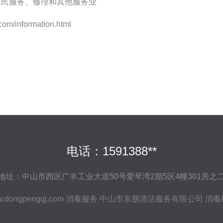
,居民服务、修理和其他服务业
information.html
电话：1591388**
地址：中山市西区广丰工业大道50号爱琴湾2期5区4幢301房之
.dongpengqj.com
消毒服务
中山市东朋清洁服务有限公司
消毒